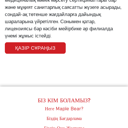
медициналық көмек көрсету сертификаттары бар
және мұқият санитарлық саясатты жүзеге асырады,
сондай-ақ төтенше жағдайларға дайындық
шараларына үйретілген. Сонымен қатар,
лицензиясы бар кәсіби мейірбике әр филиалда
үнемі жұмыс істейді.
ҚАЗІР СҰРАҢЫЗ
БІЗ КІМ БОЛАМЫЗ?
Неге Maple Bear?
Біздің Бағдарлама