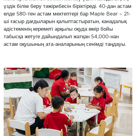
үздік білім беру тәжірибесін біріктіреді. 40-дан астам
елде 580-тен астам мектептері бар Maple Bear – 21-
ші ғасыр дағдыларын қалыптастыратын, канадалық
әдістеменің кереметі арқылы оқуда өмір бойы
табысқа жетуге дайындалып жатқан 54,000-нан
астам оқушының ата-аналарының сенімді таңдауы.