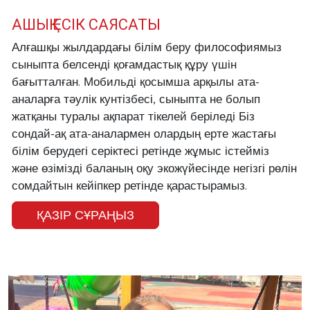
АШЫҚ ЕСІК САЯСАТЫ
Алғашқы жылдардағы білім беру философиямыз
сыныпта белсенді қоғамдастық құру үшін
бағытталған. Мобильді қосымша арқылы ата-
аналарға тәулік кунтізбесі, сыныпта не болып
жатқаны туралы ақпарат тікелей беріледі Біз
сондай-ақ ата-аналармен олардың ерте жастағы
білім берудегі серіктесі ретінде жұмыс істейміз
және өзімізді баланың оқу экожүйесінде негізгі рөлін
сомдайтын кейіпкер ретінде қарастырамыз.
ҚАЗІР СҰРАҢЫЗ