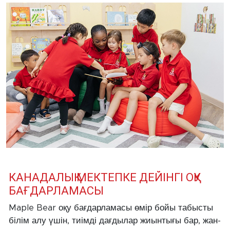
КАНАДАЛЫҚ МЕКТЕПКЕ ДЕЙІНГІ ОҚУ
БАҒДАРЛАМАСЫ
Maple Bear оқу бағдарламасы өмір бойы табысты
білім алу үшін, тиімді дағдылар жиынтығы бар, жан-