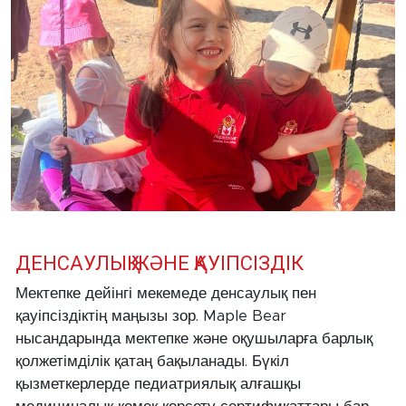
ДЕНСАУЛЫҚ ЖӘНЕ ҚАУІПСІЗДІК
Мектепке дейінгі мекемеде денсаулық пен
қауіпсіздіктің маңызы зор. Maple Bear
нысандарында мектепке және оқушыларға барлық
қолжетімділік қатаң бақыланады. Бүкіл
қызметкерлерде педиатриялық алғашқы