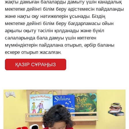
жақты дамыған балаларды дамыту үшін канадалық
мектепке дейінгі білім беру әдістемесін пайдаланды
және нақты оқу нәтижелерін ұсынады. Біздің
мектепке дейінгі білім беру бағдарламасы ойын
арқылы оқыту тәсілін қолданады және бүкіл
салаларында бала дамуы үшін көптеген
мүмкіндіктерін пайдалана отырып, әрбір баланы
ескере отырып жасалған.
ҚАЗІР СҰРАҢЫЗ