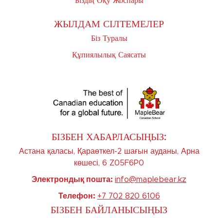
Біздің Оқу Жоспары
ЖЫЛДАМ СІЛТЕМЕЛЕР
Біз Туралы
Құпиялылық Саясаты
БІЗБЕН ХАБАРЛАСЫҢЫЗ:
Астана қаласы, Қараөткел-2 шағын ауданы, Арна
көшесі, 6 Z05F6P0
Электрондық пошта:
info@maplebear.kz
Телефон:
+7 702 820 6106
БІЗБЕН БАЙЛАНЫСЫҢЫЗ