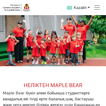
Kazakh
НЕЛІКТЕН MAPLE BEAR
Maple Bear бүкіл әлем бойынша студенттерге
канадалық екі тілді ерте балалық шақ, бастауыш
және орта мектеп білімін жеткізу үшін Канаданың ең