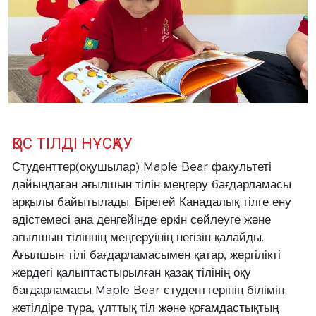
ҚОС ТІЛДІ НҰСҚАУ
Студенттер(оқушылар) Maple Bear факультеті
дайындаған ағылшын тілін меңгеру бағдарламасы
арқылы байытылады. Бірегей Канадалық тілге ену
әдістемесі ана деңгейінде еркін сөйлеуге және
ағылшын тіліннің меңгеруінің негізін қалайды.
Ағылшын тілі бағдарламасымен қатар, жергілікті
жердегі қалыптастырылған қазақ тілінің оқу
бағдарламасы Maple Bear студенттерінің білімін
жетілдіре тұра, ұлттық тіл және қоғамдастықтың