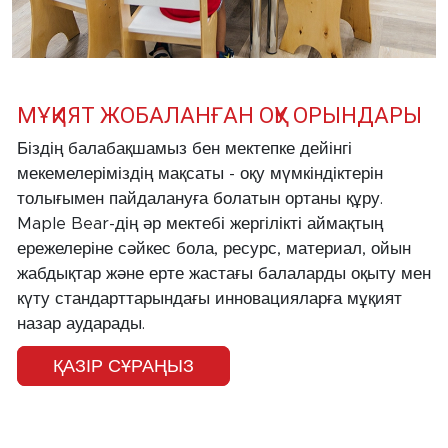
МҰҚИЯТ ЖОБАЛАНҒАН ОҚУ ОРЫНДАРЫ
Біздің балабақшамыз бен мектепке дейінгі
мекемелеріміздің мақсаты - оқу мүмкіндіктерін
толығымен пайдалануға болатын ортаны құру.
Maple Bear-дің әр мектебі жергілікті аймақтың
ережелеріне сәйкес бола, ресурс, материал, ойын
жабдықтар және ерте жастағы балаларды оқыту мен
күту стандарттарындағы инновацияларға мұқият
назар аударады.
ҚАЗІР СҰРАҢЫЗ